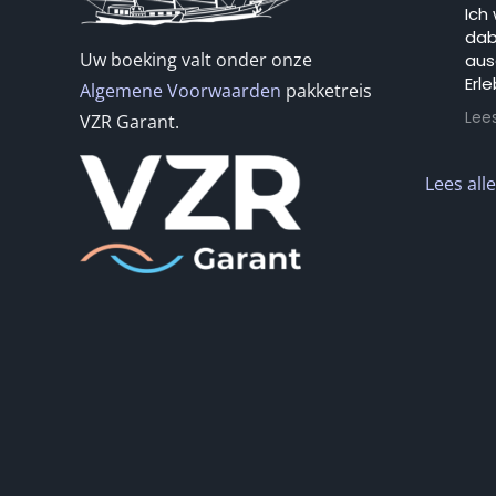
Ich
dab
Uw boeking valt onder onze
aus
Erle
Algemene Voorwaarden
pakketreis
Lee
VZR Garant.
Man
gut
und
Lees all
so 
seg
dan
Lan
Ort
Uns
Hoo
und
Ich
net
Bek
mac