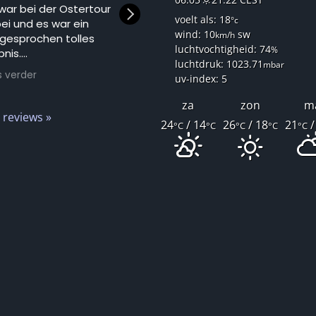
 war bei der Ostertour
Deze gebruiker heeft
voelt als: 18
°c
ei und es war ein
alleen een beoordeling
wind: 10
sw
km/h
gesprochen tolles
achtergelaten.
luchtvochtigheid: 74
%
bnis.
luchtdruk: 1023.71
mbar
s verder
uv-index: 5
 bekommt einen
en Einblick ins Segeln
za
zon
m
 darf selbst mithelfen,
e reviews »
24
/ 14
26
/ 18
21
/
°C
°C
°C
°C
°C
viel man möchte. Man
elt tagsüber und hat
ach noch Zeit an
d die eindrucksvollen
e zu besichtigen.
ere Ziele waren:
rn, Enkhuizen, Makkum
 Stavoren.
 konnte auch sehr
te, liebe und lustige
anntschaften
hen. Sowohl mit der