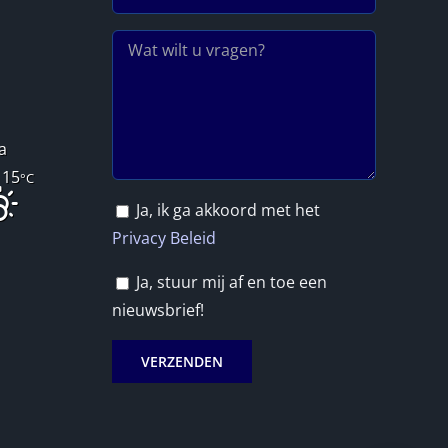
Mega Wochenende
Herzlichen Dank für
gehabt bei bestem
dieses wunderbare
Wetter & Wind. Jerke hat
Erlebnis!
ein tolles, gemütliches
Es hat mir unglaublich vi
Boot und ist ein super
Freude bereitet und ich
Lees verder
Lees verder
angenehmer Typ!
blicke jetzt schon voller
Vorfreude auf das
a
nächste Jahr, um wiede
 15
°C
mit dir segeln zu dürfen!
Ja, ik ga akkoord met het
Privacy Beleid
Ja, stuur mij af en toe een
nieuwsbrief!