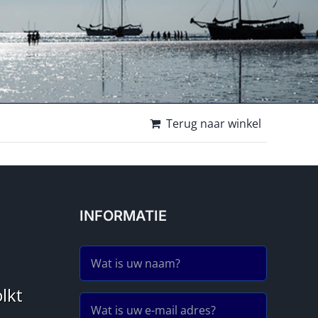
Terug naar winkel
INFORMATIE
Thomas Wilhelm
Maxim Varkentin
11 maanden geleden
1 jaar geleden
lkt