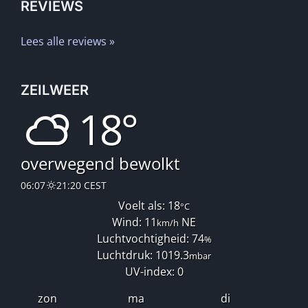
REVIEWS
Lees alle reviews »
ZEILWEER
18°
overwegend bewolkt
06:07
21:20 CEST
Voelt als: 18
°C
Wind: 11
NE
km/h
Luchtvochtigheid: 74
%
Luchtdruk: 1019.3
mbar
UV-index: 0
zon
ma
di